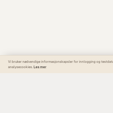
Vi bruker nødvendige informasjonskapsler for innlogging og testdata.
analysecookies.
Les mer
© 2026 Psyktest.com
Lavamilk AS — Org.nr. 935 746 485