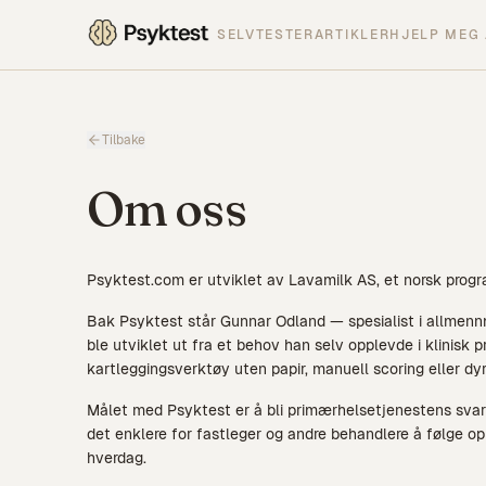
SELVTESTER
ARTIKLER
HJELP MEG 
Tilbake
Om oss
Psyktest.com er utviklet av Lavamilk AS, et norsk prog
Bak Psyktest står Gunnar Odland — spesialist i allmenn
ble utviklet ut fra et behov han selv opplevde i klinisk pra
kartleggingsverktøy uten papir, manuell scoring eller dyr
Målet med Psyktest er å bli primærhelsetjenestens svar
det enklere for fastleger og andre behandlere å følge opp
hverdag.