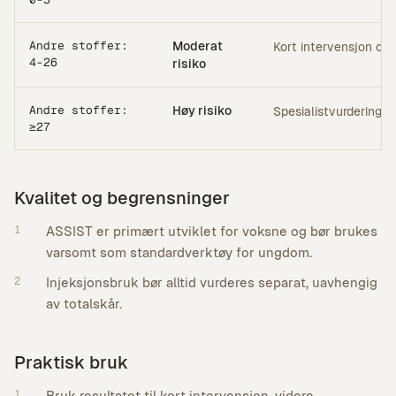
Andre stoffer:
Moderat
Kort intervensjon og 
4-26
risiko
Andre stoffer:
Høy risiko
Spesialistvurdering o
≥27
Kvalitet og begrensninger
1
ASSIST er primært utviklet for voksne og bør brukes
varsomt som standardverktøy for ungdom.
2
Injeksjonsbruk bør alltid vurderes separat, uavhengig
av totalskår.
Praktisk bruk
1
Bruk resultatet til kort intervensjon, videre