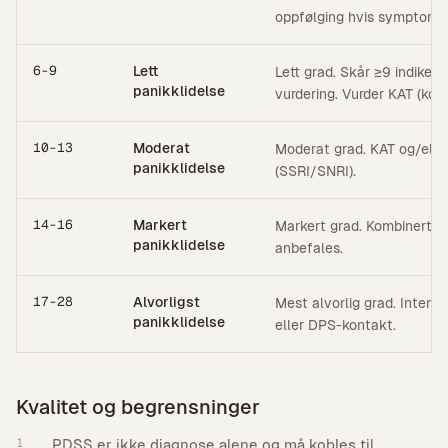
oppfølging hvis symptome
6-9
Lett
Lett grad. Skår ≥9 indikere
panikklidelse
vurdering. Vurder KAT (kogn
10-13
Moderat
Moderat grad. KAT og/elle
panikklidelse
(SSRI/SNRI).
14-16
Markert
Markert grad. Kombinert b
panikklidelse
anbefales.
17-28
Alvorligst
Mest alvorlig grad. Intensi
panikklidelse
eller DPS-kontakt.
Kvalitet og begrensninger
1
PDSS er ikke diagnose alene og må kobles til