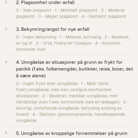
2. Plagsomhet under anfall
2
0 - Ikke plagsomt · 1 - Minimalt plagsomt · 2 - Moderat
plagsomt · 3 - Meget plagsomt · 4 - Ekstremt plagsomt
3. Bekymring/angst for nye anfall
3
0 - Ingen bekymring · 1 - Minimal, kortvarig · 2 - Moderat,
av og til · 3 - Ofte, forstyrrer funksjon · 4 - Konstant,
dominerer livet
4. Unngåelse av situasjoner på grunn av frykt for
4
panikk (f.eks. folkemengder, butikker, reise, broer, det
å være alene)
0 - Ingen frykt eller unngåelse · 1 - Mild: tidvis
frykt/unngåelse, men kan vanligvis konfrontere
situasjonen · 2 - Moderat: merkbar unngåelse, men
håndterbar (kan f.eks. konfrontere med en ledsager) · 3 -
Alvorlig: omfattende unngåelse, betydelig endring av
livsstil · 4 - Ekstrem: gjennomgripende, handikappende
unngåelse
5. Unngåelse av kroppslige fornemmelser på grunn
5