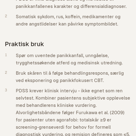
panikkanfallenes karakter og differensialdiagnoser.
2
Somatisk sykdom, rus, koffein, medikamenter og
andre angstlidelser kan påvirke symptombildet.
Praktisk bruk
1
Spør om uventede panikkanfall, unngåelse,
trygghetssøkende atferd og medisinsk utredning.
2
Bruk skåren til å følge behandlingsrespons, særlig
ved eksponering og panikkfokusert CBT.
3
PDSS krever klinisk intervju - ikke egnet som ren
selvtest. Kombiner pasientens subjektive opplevelse
med behandlerens kliniske vurdering.
Alvorlighetsbåndene følger Furukawa et al. (2009)
for pasienter uten agorafobi: totalskår ≥9 er
screening-grenseverdi for behov for formell
diagnostisk vurdering, og remisjon defineres som ≤5.