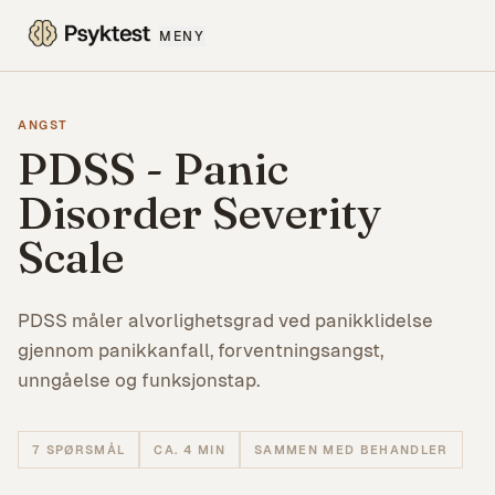
MENY
ANGST
PDSS - Panic
Disorder Severity
Scale
PDSS måler alvorlighetsgrad ved panikklidelse
gjennom panikkanfall, forventningsangst,
unngåelse og funksjonstap.
7
SPØRSMÅL
CA. 4 MIN
SAMMEN MED BEHANDLER