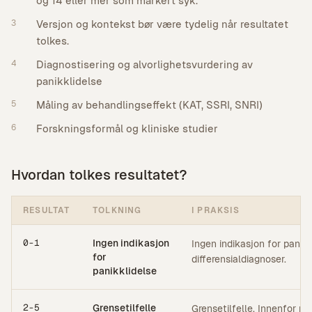
og 14 eller mer som markert syk.
3
Versjon og kontekst bør være tydelig når resultatet
tolkes.
4
Diagnostisering og alvorlighetsvurdering av
panikklidelse
5
Måling av behandlingseffekt (KAT, SSRI, SNRI)
6
Forskningsformål og kliniske studier
Hvordan tolkes resultatet?
RESULTAT
TOLKNING
I PRAKSIS
0-1
Ingen indikasjon
Ingen indikasjon for panikk
for
differensialdiagnoser.
panikklidelse
2-5
Grensetilfelle
Grensetilfelle. Innenfor r