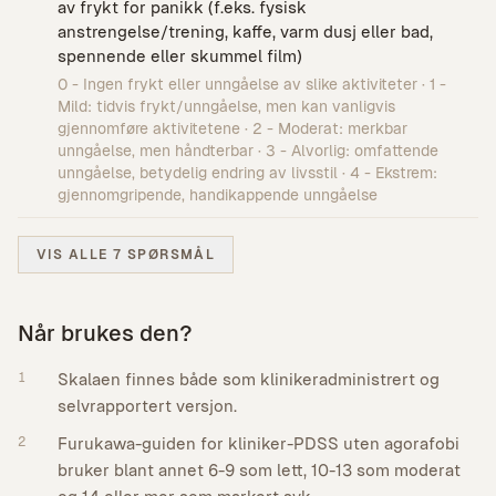
av frykt for panikk (f.eks. fysisk
anstrengelse/trening, kaffe, varm dusj eller bad,
spennende eller skummel film)
0 - Ingen frykt eller unngåelse av slike aktiviteter · 1 -
Mild: tidvis frykt/unngåelse, men kan vanligvis
gjennomføre aktivitetene · 2 - Moderat: merkbar
unngåelse, men håndterbar · 3 - Alvorlig: omfattende
unngåelse, betydelig endring av livsstil · 4 - Ekstrem:
gjennomgripende, handikappende unngåelse
VIS ALLE 7 SPØRSMÅL
Når brukes den?
1
Skalaen finnes både som klinikeradministrert og
selvrapportert versjon.
2
Furukawa-guiden for kliniker-PDSS uten agorafobi
bruker blant annet 6-9 som lett, 10-13 som moderat