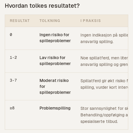
Hvordan tolkes resultatet?
RESULTAT
TOLKNING
I PRAKSIS
0
Ingen risiko for
Ingen indikasjon på spillep
spilleproblemer
ansvarlig spilling.
1-2
Lav risiko for
Noe spillatferd, men liten 
spilleproblemer
ansvarlig spilling og grenser
3-7
Moderat risiko
Spillatferd gir økt risiko f
for
spilling, vurder kort interve
spilleproblemer
≥8
Problemspilling
Stor sannsynlighet for ska
Behandling/oppfølging anbe
spesialiserte tilbud.