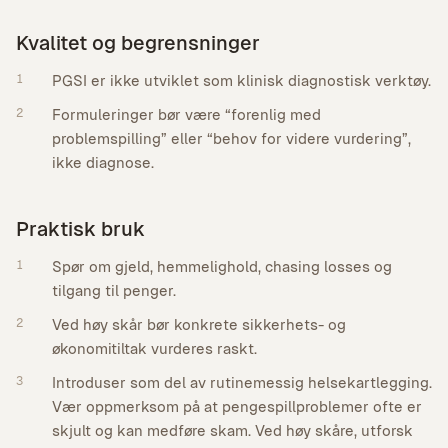
Kvalitet og begrensninger
1
PGSI er ikke utviklet som klinisk diagnostisk verktøy.
2
Formuleringer bør være “forenlig med
problemspilling” eller “behov for videre vurdering”,
ikke diagnose.
Praktisk bruk
1
Spør om gjeld, hemmelighold, chasing losses og
tilgang til penger.
2
Ved høy skår bør konkrete sikkerhets- og
økonomitiltak vurderes raskt.
3
Introduser som del av rutinemessig helsekartlegging.
Vær oppmerksom på at pengespillproblemer ofte er
skjult og kan medføre skam. Ved høy skåre, utforsk