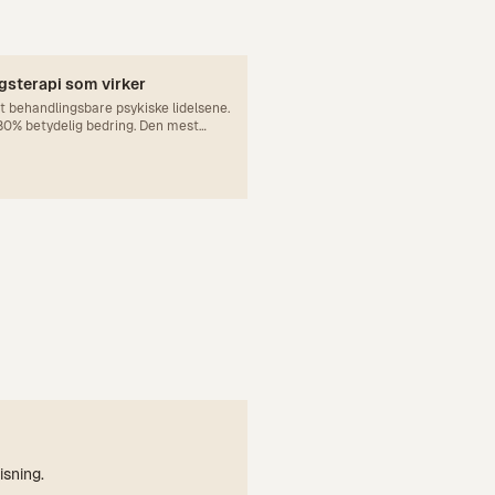
gsterapi som virker
t behandlingsbare psykiske lidelsene.
80% betydelig bedring. Den mest
onering og responsprevensjon. Her
hvordan du får hjelp.
isning.