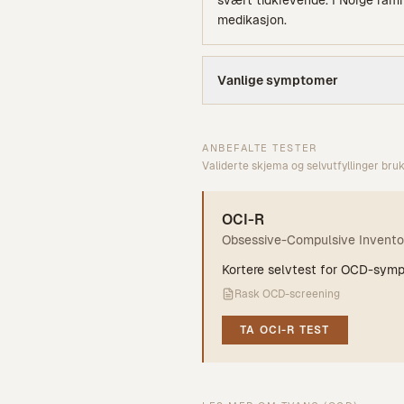
svært tidkrevende. I Norge ramm
medikasjon.
Vanlige symptomer
ANBEFALTE TESTER
Validerte skjema og selvutfyllinger bru
OCI-R
Obsessive-Compulsive Invento
Kortere selvtest for OCD-sym
Rask OCD-screening
TA
OCI-R
TEST