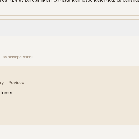
es 1-2% av befolkningen, og tilstanden responderer godt på behandli
kt av helsepersonell
ry - Revised
ptomer.