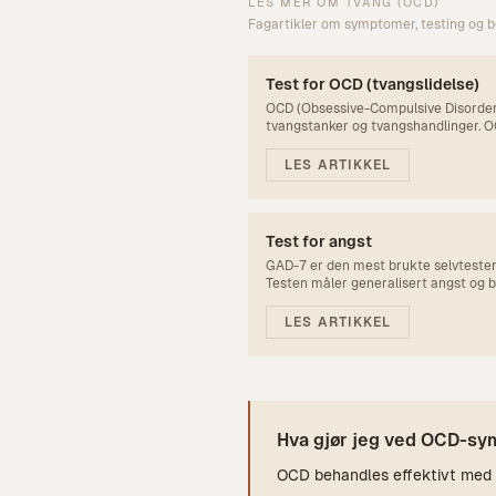
LES MER OM
TVANG (OCD)
Fagartikler om symptomer, testing og 
Test for OCD (tvangslidelse)
OCD (Obsessive-Compulsive Disorder 
tvangstanker og tvangshandlinger. OCI
screene for OCD.
LES ARTIKKEL
Test for angst
GAD-7 er den mest brukte selvtesten 
Testen måler generalisert angst og 
verktøy. Her kan du ta testen gratis o
LES ARTIKKEL
Hva gjør jeg ved OCD-s
OCD behandles effektivt med ko