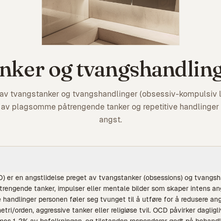
nker og tvangshandlin
 av tvangstanker og tvangshandlinger (obsessiv-kompulsiv l
av plagsomme påtrengende tanker og repetitive handlinger 
angst.
) er en angstlidelse preget av tvangstanker (obsessions) og tvangsh
rengende tanker, impulser eller mentale bilder som skaper intens a
e handlinger personen føler seg tvunget til å utføre for å redusere an
ri/orden, aggressive tanker eller religiøse tvil. OCD påvirker daglig