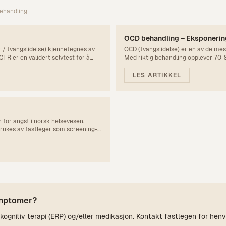
behandling
OCD behandling – Eksponerin
/ tvangslidelse) kjennetegnes av
OCD (tvangslidelse) er en av de mes
-R er en validert selvtest for å
Med riktig behandling opplever 70-
effektive metoden heter ERP – eksp
får du vite hvordan det fungerer og 
LES ARTIKKEL
for angst i norsk helsevesen.
brukes av fastleger som screening-
g få resultat på 2 minutter.
ymptomer?
gnitiv terapi (ERP) og/eller medikasjon. Kontakt fastlegen for henv