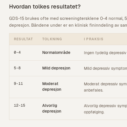
Hvordan tolkes resultatet?
GDS-15 brukes ofte med screeningtersklene 0-4 normal, 5
depresjon. Båndene under er en klinisk fininndeling av sa
RESULTAT
TOLKNING
I PRAKSIS
0-4
Normalområde
Ingen tydelig depress
5-8
Mild depresjon
Mild depressiv symptom
9-11
Moderat
Moderat depressiv symp
depresjon
anbefales.
12-15
Alvorlig
Alvorlig depressiv symp
depresjon
oppfølging.