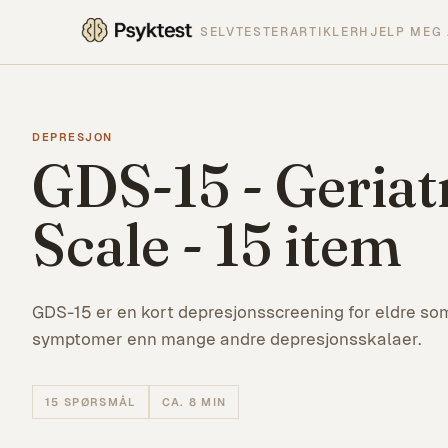
SELVTESTER
ARTIKLER
HJELP MEG 
DEPRESJON
GDS-15 - Geriat
Scale - 15 item
GDS-15 er en kort depresjonsscreening for eldre s
symptomer enn mange andre depresjonsskalaer.
15
SPØRSMÅL
CA. 8 MIN