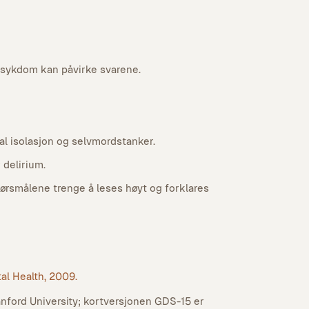
 sykdom kan påvirke svarene.
ial isolasjon og selvmordstanker.
 delirium.
pørsmålene trenge å leses høyt og forklares
tal Health, 2009.
nford University; kortversjonen GDS-15 er