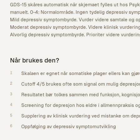
GDS-15 skåres automatisk når skjemaet fylles ut hos Psykt
manuelt. 0-4: Normalområde. Ingen tydelig depressiv symp
Mild depressiv symptombyrde. Vurder videre samtale og op
Moderat depressiv symptombyrde. Videre klinisk vurdering 
Alvorlig depressiv symptombyrde. Prioriter videre vurderin
Når brukes den?
1
Skalaen er egnet når somatiske plager ellers kan gjø
2
Cutoff 4/5 brukes ofte som signal om mulig depresjo
3
Resultatet bør tolkes sammen med funksjon, kognisjon
4
Screening for depresjon hos eldre i allmennpraksis og
5
Supplering av klinisk vurdering ved mistanke om dep
6
Oppfølging av depressiv symptomutvikling