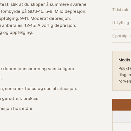
est, slik at du slipper å summere svarene
Tidsbruk
tombyrde på GDS-15. 5-8: Mild depresjon.
pfølging. 9-11: Moderat depresjon.
Utfylling
anbefales. 12-15: Alvorlig depresjon.
g og oppfølging.
Oppfølgin
Medis
Psykte
re depresjonsscreening vanskeligere.
diagno
n.
forver
, somatisk helse og sosial situasjon.
 geriatrisk praksis
resjon hos eldre