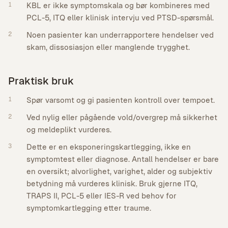
1
KBL er ikke symptomskala og bør kombineres med
PCL-5, ITQ eller klinisk intervju ved PTSD-spørsmål.
2
Noen pasienter kan underrapportere hendelser ved
skam, dissosiasjon eller manglende trygghet.
Praktisk bruk
1
Spør varsomt og gi pasienten kontroll over tempoet.
2
Ved nylig eller pågående vold/overgrep må sikkerhet
og meldeplikt vurderes.
3
Dette er en eksponeringskartlegging, ikke en
symptomtest eller diagnose. Antall hendelser er bare
en oversikt; alvorlighet, varighet, alder og subjektiv
betydning må vurderes klinisk. Bruk gjerne ITQ,
TRAPS II, PCL-5 eller IES-R ved behov for
symptomkartlegging etter traume.