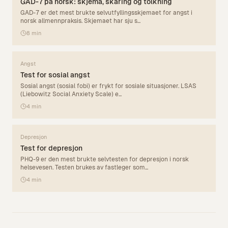
GAD-7 på norsk: skjema, skåring og tolkning
GAD-7 er det mest brukte selvutfyllingsskjemaet for angst i
norsk allmennpraksis. Skjemaet har sju s
...
8
min
Angst
Test for sosial angst
Sosial angst (sosial fobi) er frykt for sosiale situasjoner. LSAS
(Liebowitz Social Anxiety Scale) e
...
4
min
Depresjon
Test for depresjon
PHQ-9 er den mest brukte selvtesten for depresjon i norsk
helsevesen. Testen brukes av fastleger som
...
4
min