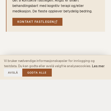
det å kontakte fastlegen. Angst er svært
behandlingsbart med kognitiv terapi og/eller
medikasjon. De fleste opplever betydelig bedring.
KONTAKT FASTLEGEN
Vi bruker nødvendige informasjonskapsler for innlogging og
testdata. Du kan godta eller avslå valgfrie analysecookies.
Les mer
AVSLÅ
GODTA ALLE
© 2026 Psyktest.com
Lavamilk AS — Org.nr. 935 746 485