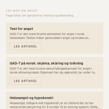
LES MER OM
ANGST
Fagartikler om symptomer, testing og behandling
Test for angst
GAD-7 er den mest brukte selvtesten for angst i norsk
helsevesen. Testen måler generalisert angst og brukes av
fastleger som screening-verktøy. Her kan du ta testen gratis og
få resultat på 2 minutter.
LES ARTIKKEL
GAD-7 på norsk: skjema, skåring og tolkning
GAD-7 er det mest brukte selvutfyllingsskjemaet for angst i
norsk allmennpraksis. Skjemaet har sju spørsmål, tar under to
minutter og gir en totalskår fra 0 til 21. Her går vi gjennom
spørsmålene, skåringsreglene og hva grenseverdiene betyr.
LES ARTIKKEL
Helseangst og hypokondri
Helseangst, tidligere kalt hypokondri, er en tilstand der du har
vedvarende bekymring for å ha eller få en alvorlig sykdom. Dette