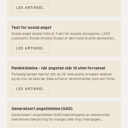
er en reell psykisk lidelse som påvirker livskvaliteten betydelig –
ikke noe du "bare innbiller deg". Den gode nyheten er at
LES ARTIKKEL
helseangst kan behandles effektivt.
Test for sosial angst
Sosial angst (sosial fobi) er frykt for sosiale situasjoner. LSAS
(Liebowitz Social Anxiety Scale) er den mest brukte selvtesten
for sosial angst.
LES ARTIKKEL
Panikklidelse - når angsten slår til uten forvarsel
Plutselig banker hjertet ditt, du får ikke puste, kroppen skjelver
og du tror du skal dø. Slike anfall er skremmende, men det finnes
god behandling. Mange blir friske.
LES ARTIKKEL
Generalisert angstlidelse (GAD)
Generalisert angstlidelse (GAD) kjennetegnes av vedvarende,
overdreven bekymring for mange ulike ting i hverdagen.
Bekymringene oppleves som ukontrollerbare og er til stede