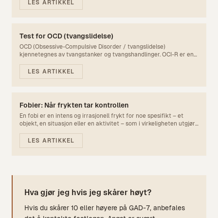
mesteparten av dagen, de fleste dager, i minst seks måneder.
LES ARTIKKEL
GAD er en av de vanligste angstlidelsene og rammer rundt 5% av
befolkningen i løpet av livet.
Test for OCD (tvangslidelse)
OCD (Obsessive-Compulsive Disorder / tvangslidelse)
kjennetegnes av tvangstanker og tvangshandlinger. OCI-R er en
validert selvtest for å screene for OCD.
LES ARTIKKEL
Fobier: Når frykten tar kontrollen
En fobi er en intens og irrasjonell frykt for noe spesifikt – et
objekt, en situasjon eller en aktivitet – som i virkeligheten utgjør
liten eller ingen fare. Fobier er blant de vanligste psykiske
lidelsene, og rammer anslagsvis 10-15 % av befolkningen i løpet
LES ARTIKKEL
av livet. Selv om mange lever med milde fobier uten store
konsekvenser, kan alvorlige fobier begrense hverdagen betydelig
gjennom unngåelse, angst og funksjonsnedsettelse. Den gode
nyheten er at fobier er svært behandlingsbare – de fleste
opplever stor bedring med riktig hjelp.
Hva gjør jeg hvis jeg skårer høyt?
Hvis du skårer 10 eller høyere på GAD-7, anbefales